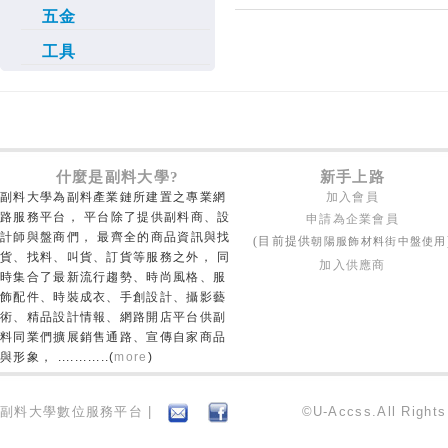
五金
工具
什麼是副料大學?
新手上路
副料大學為副料產業鏈所建置之專業網
加入會員
路服務平台， 平台除了提供副料商、設
申請為企業會員
計師與盤商們， 最齊全的商品資訊與找
朝陽服飾材料街中盤使用
(目前提供
貨、找料、叫貨、訂貨等服務之外， 同
加入供應商
時集合了最新流行趨勢、時尚風格、服
飾配件、時裝成衣、手創設計、攝影藝
術、精品設計情報、網路開店平台供副
料同業們擴展銷售通路、宣傳自家商品
與形象， ............(
more
)
副料大學數位服務平台 |
©U-Accss.All Right