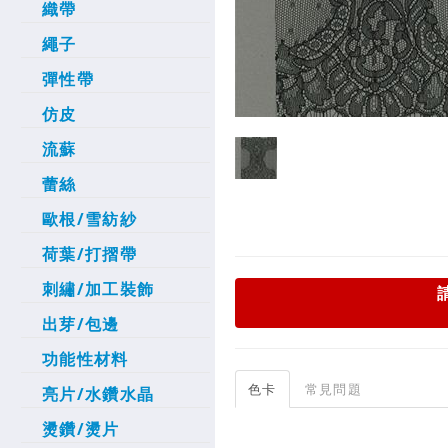
織帶
繩子
彈性帶
仿皮
流蘇
蕾絲
歐根/雪紡紗
荷葉/打摺帶
刺繡/加工裝飾
出芽/包邊
功能性材料
色卡
常見問題
亮片/水鑽水晶
燙鑽/燙片