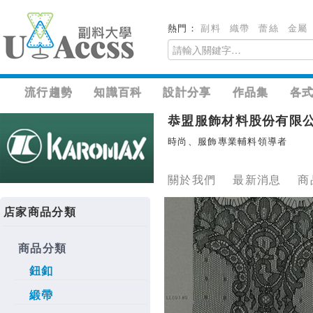
熱門：
副料
織帶
蕾絲
金屬
流行趨勢
知識百科
設計分享
作品集
各
恭盟服飾材料股份有限
時尚、服飾專業輔料領導者
關於我們
最新消息
商
店家商品分類
商品分類
鈕釦
緞帶