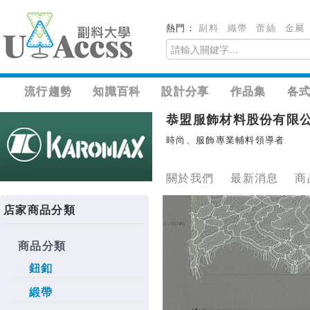
熱門：
副料
織帶
蕾絲
金屬
流行趨勢
知識百科
設計分享
作品集
各
恭盟服飾材料股份有限
時尚、服飾專業輔料領導者
關於我們
最新消息
商
店家商品分類
商品分類
鈕釦
緞帶