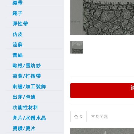
織帶
繩子
彈性帶
仿皮
流蘇
蕾絲
歐根/雪紡紗
荷葉/打摺帶
刺繡/加工裝飾
出芽/包邊
功能性材料
色卡
常見問題
亮片/水鑽水晶
燙鑽/燙片