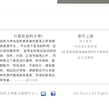
什麼是副料大學?
新手上路
副料大學為副料產業鏈所建置之專業網
加入會員
路服務平台， 平台除了提供副料商、設
申請為企業會員
計師與盤商們， 最齊全的商品資訊與找
朝陽服飾材料街中盤使用
(目前提供
貨、找料、叫貨、訂貨等服務之外， 同
加入供應商
時集合了最新流行趨勢、時尚風格、服
飾配件、時裝成衣、手創設計、攝影藝
術、精品設計情報、網路開店平台供副
料同業們擴展銷售通路、宣傳自家商品
與形象， ............(
more
)
副料大學數位服務平台 |
©U-Accss.All Right