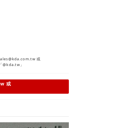
es@kda.com.tw
或
「@kda.tw」
tw
或
」