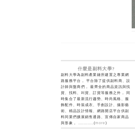
什麼是副料大學?
副料大學為副料產業鏈所建置之專業網
路服務平台， 平台除了提供副料商、設
計師與盤商們， 最齊全的商品資訊與找
貨、找料、叫貨、訂貨等服務之外， 同
時集合了最新流行趨勢、時尚風格、服
飾配件、時裝成衣、手創設計、攝影藝
術、精品設計情報、網路開店平台供副
料同業們擴展銷售通路、宣傳自家商品
與形象， ............(
more
)