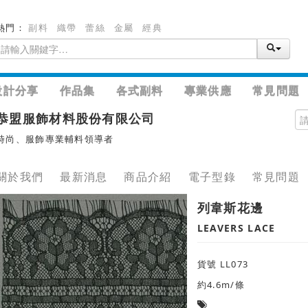
熱門：
副料
織帶
蕾絲
金屬
經典
設計分享
作品集
各式副料
專業供應
常見問題
恭盟服飾材料股份有限公司
時尚、服飾專業輔料領導者
關於我們
最新消息
商品介紹
電子型錄
常見問題
列韋斯花邊
LEAVERS LACE
貨號 LL073
約4.6m/條