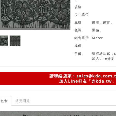
規格
尺寸單位
風格
優雅 , 復古 ,
色調
黑色 ,
銷售單位
Meter
成份
售價
請聯絡店家：sal
加入Line好友
請聯絡店家：sales@kda.com.
加入Line好友「@kda.tw
色卡
常見問題