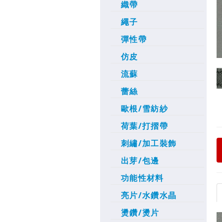
織帶
繩子
彈性帶
仿皮
流蘇
蕾絲
歐根/雪紡紗
荷葉/打摺帶
刺繡/加工裝飾
出芽/包邊
功能性材料
亮片/水鑽水晶
燙鑽/燙片