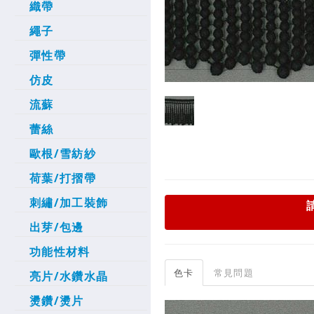
織帶
繩子
彈性帶
仿皮
流蘇
蕾絲
歐根/雪紡紗
荷葉/打摺帶
刺繡/加工裝飾
出芽/包邊
功能性材料
色卡
常見問題
亮片/水鑽水晶
燙鑽/燙片