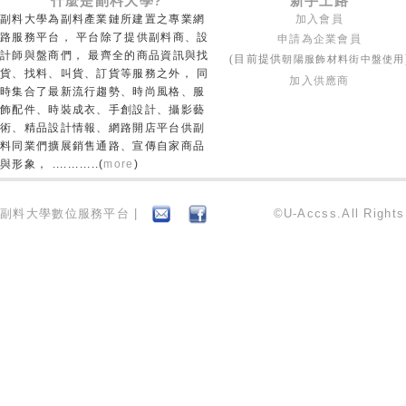
什麼是副料大學?
新手上路
副料大學為副料產業鏈所建置之專業網
加入會員
路服務平台， 平台除了提供副料商、設
申請為企業會員
計師與盤商們， 最齊全的商品資訊與找
朝陽服飾材料街中盤使用
(目前提供
貨、找料、叫貨、訂貨等服務之外， 同
加入供應商
時集合了最新流行趨勢、時尚風格、服
飾配件、時裝成衣、手創設計、攝影藝
術、精品設計情報、網路開店平台供副
料同業們擴展銷售通路、宣傳自家商品
與形象， ............(
more
)
副料大學數位服務平台 |
©U-Accss.All Right