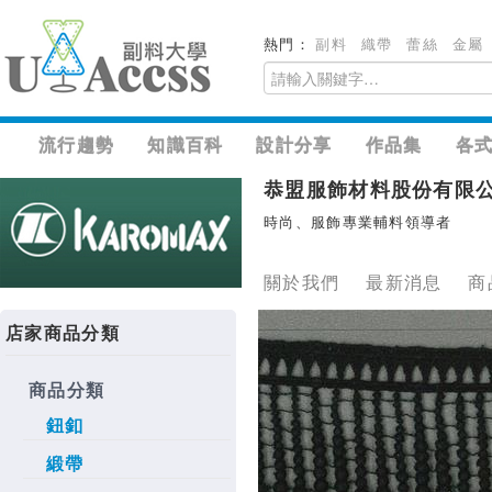
熱門：
副料
織帶
蕾絲
金屬
流行趨勢
知識百科
設計分享
作品集
各
恭盟服飾材料股份有限
時尚、服飾專業輔料領導者
關於我們
最新消息
商
店家商品分類
商品分類
鈕釦
緞帶