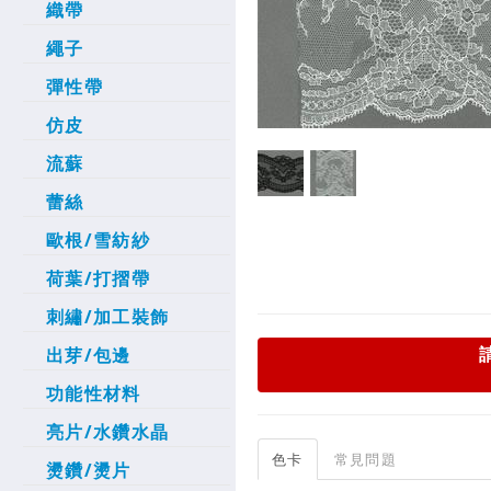
織帶
繩子
彈性帶
仿皮
流蘇
蕾絲
歐根/雪紡紗
荷葉/打摺帶
刺繡/加工裝飾
出芽/包邊
功能性材料
亮片/水鑽水晶
色卡
常見問題
燙鑽/燙片