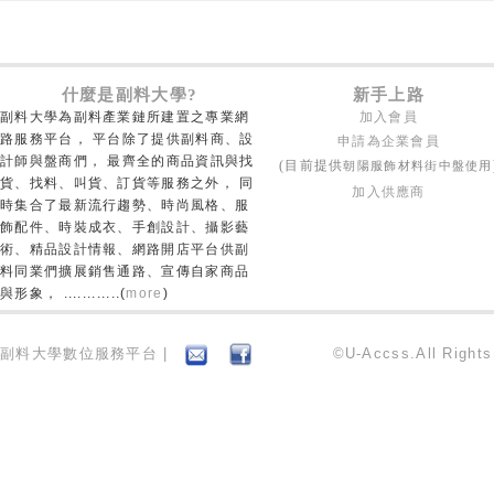
什麼是副料大學?
新手上路
副料大學為副料產業鏈所建置之專業網
加入會員
路服務平台， 平台除了提供副料商、設
申請為企業會員
計師與盤商們， 最齊全的商品資訊與找
朝陽服飾材料街中盤使用
(目前提供
貨、找料、叫貨、訂貨等服務之外， 同
加入供應商
時集合了最新流行趨勢、時尚風格、服
飾配件、時裝成衣、手創設計、攝影藝
術、精品設計情報、網路開店平台供副
料同業們擴展銷售通路、宣傳自家商品
與形象， ............(
more
)
副料大學數位服務平台 |
©U-Accss.All Right