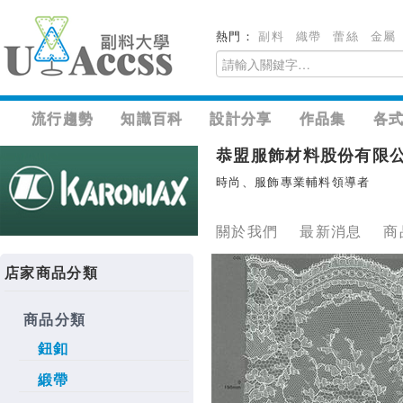
熱門：
副料
織帶
蕾絲
金屬
流行趨勢
知識百科
設計分享
作品集
各
恭盟服飾材料股份有限
時尚、服飾專業輔料領導者
關於我們
最新消息
商
店家商品分類
商品分類
鈕釦
緞帶