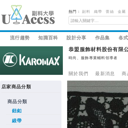
熱門：
副料
織帶
蕾絲
金屬
流行趨勢
知識百科
設計分享
作品集
各
恭盟服飾材料股份有限
時尚、服飾專業輔料領導者
關於我們
最新消息
商
店家商品分類
商品分類
鈕釦
緞帶