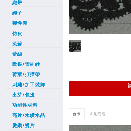
織帶
繩子
彈性帶
仿皮
流蘇
蕾絲
歐根/雪紡紗
荷葉/打摺帶
刺繡/加工裝飾
出芽/包邊
功能性材料
色卡
常見問題
亮片/水鑽水晶
燙鑽/燙片