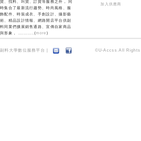
貨、找料、叫貨、訂貨等服務之外， 同
加入供應商
時集合了最新流行趨勢、時尚風格、服
飾配件、時裝成衣、手創設計、攝影藝
術、精品設計情報、網路開店平台供副
料同業們擴展銷售通路、宣傳自家商品
與形象， ............(
more
)
副料大學數位服務平台 |
©U-Accss.All Right