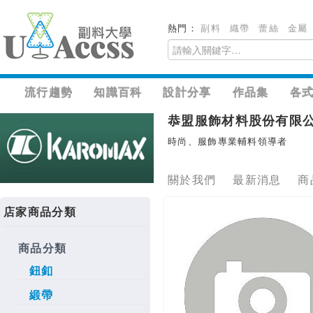
熱門：
副料
織帶
蕾絲
金屬
流行趨勢
知識百科
設計分享
作品集
各
恭盟服飾材料股份有限
時尚、服飾專業輔料領導者
關於我們
最新消息
商
店家商品分類
商品分類
鈕釦
緞帶