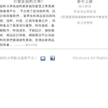
什麼是副料大學?
新手上路
副料大學為副料產業鏈所建置之專業網
加入會員
路服務平台， 平台除了提供副料商、設
申請為企業會員
計師與盤商們， 最齊全的商品資訊與找
朝陽服飾材料街中盤使用
(目前提供
貨、找料、叫貨、訂貨等服務之外， 同
加入供應商
時集合了最新流行趨勢、時尚風格、服
飾配件、時裝成衣、手創設計、攝影藝
術、精品設計情報、網路開店平台供副
料同業們擴展銷售通路、宣傳自家商品
與形象， ............(
more
)
副料大學數位服務平台 |
©U-Accss.All Right