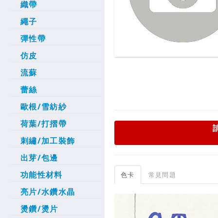
織帶
繩子
彈性帶
仿皮
流蘇
蕾絲
歐根/雪紡紗
荷葉/打摺帶
刺繡/加工裝飾
出芽/包邊
功能性材料
色卡
常見問題
亮片/水鑽水晶
燙鑽/燙片