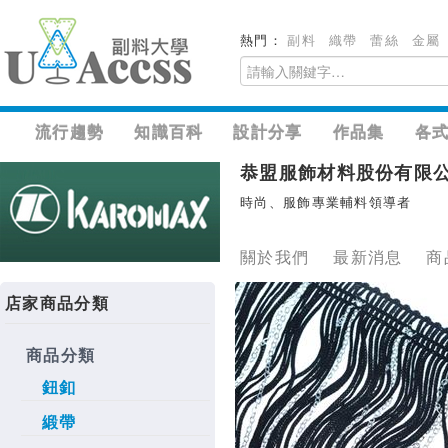
熱門：
副料
織帶
蕾絲
金屬
流行趨勢
知識百科
設計分享
作品集
各
恭盟服飾材料股份有限
時尚、服飾專業輔料領導者
關於我們
最新消息
商
店家商品分類
商品分類
鈕釦
緞帶