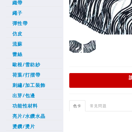
織帶
繩子
彈性帶
仿皮
流蘇
蕾絲
歐根/雪紡紗
荷葉/打摺帶
刺繡/加工裝飾
出芽/包邊
功能性材料
色卡
常見問題
亮片/水鑽水晶
燙鑽/燙片