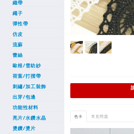
織帶
繩子
彈性帶
仿皮
流蘇
蕾絲
歐根/雪紡紗
荷葉/打摺帶
刺繡/加工裝飾
出芽/包邊
功能性材料
色卡
常見問題
亮片/水鑽水晶
燙鑽/燙片