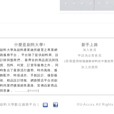
什麼是副料大學?
新手上路
副料大學為副料產業鏈所建置之專業網
加入會員
路服務平台， 平台除了提供副料商、設
申請為企業會員
計師與盤商們， 最齊全的商品資訊與找
朝陽服飾材料街中盤使用
(目前提供
貨、找料、叫貨、訂貨等服務之外， 同
加入供應商
時集合了最新流行趨勢、時尚風格、服
飾配件、時裝成衣、手創設計、攝影藝
術、精品設計情報、網路開店平台供副
料同業們擴展銷售通路、宣傳自家商品
與形象， ............(
more
)
副料大學數位服務平台 |
©U-Accss.All Right