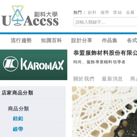
熱門：
副料
織帶
蕾絲
金屬
流行趨勢
知識百科
設計分享
作品集
各
恭盟服飾材料股份有限
時尚、服飾專業輔料領導者
關於我們
最新消息
商
店家商品分類
商品分類
鈕釦
緞帶