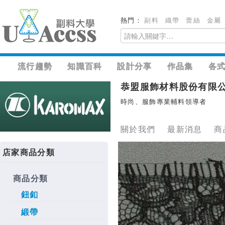
熱門：
副料
織帶
蕾絲
金屬
流行趨勢
知識百科
設計分享
作品集
各
恭盟服飾材料股份有限
時尚、服飾專業輔料領導者
關於我們
最新消息
商
店家商品分類
商品分類
鈕釦
緞帶