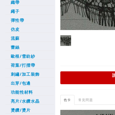
織帶
繩子
彈性帶
仿皮
流蘇
蕾絲
歐根/雪紡紗
荷葉/打摺帶
刺繡/加工裝飾
出芽/包邊
功能性材料
色卡
常見問題
亮片/水鑽水晶
燙鑽/燙片