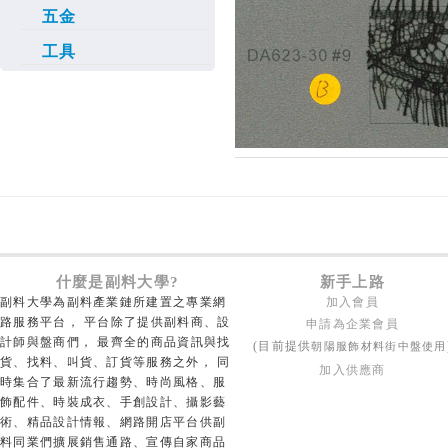
五金
工具
什麼是副料大學?
新手上路
副料大學為副料產業鏈所建置之專業網
加入會員
路服務平台， 平台除了提供副料商、設
申請為企業會員
計師與盤商們， 最齊全的商品資訊與找
朝陽服飾材料街中盤使用
(目前提供
貨、找料、叫貨、訂貨等服務之外， 同
加入供應商
時集合了最新流行趨勢、時尚風格、服
飾配件、時裝成衣、手創設計、攝影藝
術、精品設計情報、網路開店平台供副
料同業們擴展銷售通路、宣傳自家商品