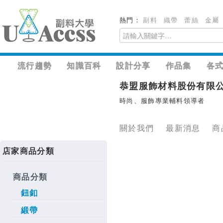
熱門：
副料
織帶
蕾絲
金屬
流行趨勢
知識百科
設計分享
作品集
各
恭盟服飾材料股份有限
時尚、服飾專業輔料領導者
關於我們
最新消息
商
店家商品分類
商品分類
鈕釦
緞帶