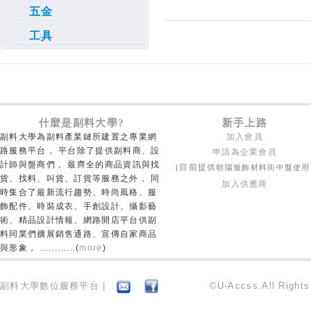
五金
工具
什麼是副料大學?
新手上路
副料大學為副料產業鏈所建置之專業網
加入會員
路服務平台， 平台除了提供副料商、設
申請為企業會員
計師與盤商們， 最齊全的商品資訊與找
朝陽服飾材料街中盤使用
(目前提供
貨、找料、叫貨、訂貨等服務之外， 同
加入供應商
時集合了最新流行趨勢、時尚風格、服
飾配件、時裝成衣、手創設計、攝影藝
術、精品設計情報、網路開店平台供副
料同業們擴展銷售通路、宣傳自家商品
與形象， ............(
more
)
副料大學數位服務平台 |
©U-Accss.All Right