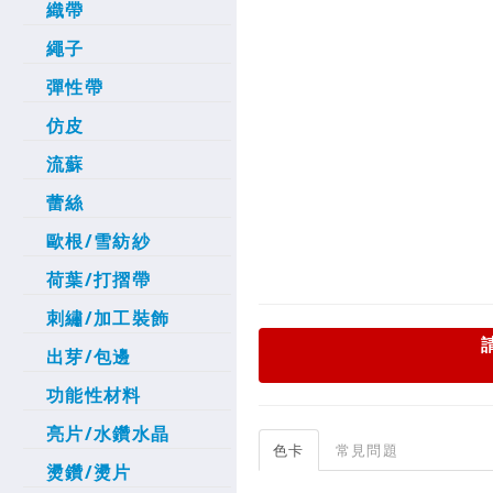
織帶
繩子
彈性帶
仿皮
流蘇
蕾絲
歐根/雪紡紗
荷葉/打摺帶
刺繡/加工裝飾
出芽/包邊
功能性材料
亮片/水鑽水晶
色卡
常見問題
燙鑽/燙片