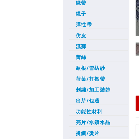
織帶
繩子
彈性帶
仿皮
流蘇
蕾絲
歐根/雪紡紗
荷葉/打摺帶
刺繡/加工裝飾
出芽/包邊
功能性材料
亮片/水鑽水晶
燙鑽/燙片