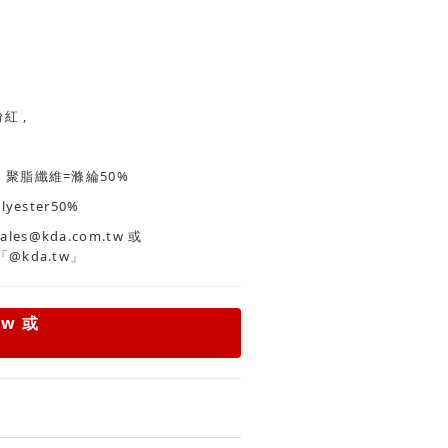
白色 , 藍色 , 粉紅 ,
% 聚脂纖維=滌綸50%
lyester50%
es@kda.com.tw
或
「@kda.tw」
tw
或
」