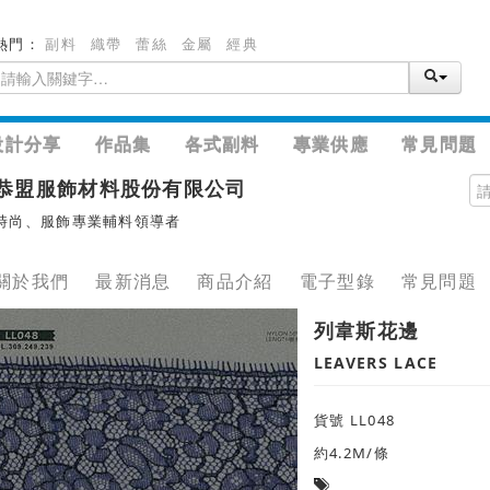
熱門：
副料
織帶
蕾絲
金屬
經典
設計分享
作品集
各式副料
專業供應
常見問題
恭盟服飾材料股份有限公司
時尚、服飾專業輔料領導者
關於我們
最新消息
商品介紹
電子型錄
常見問題
列韋斯花邊
LEAVERS LACE
貨號 LL048
約4.2M/條