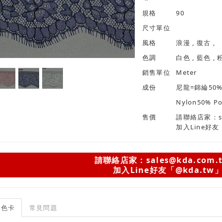
規格
90
尺寸單位
風格
浪漫 , 復古 ,
色調
銷售單位
Meter
成份
尼龍=錦綸50
Nylon50% Po
售價
請聯絡店家：sal
加入Line好友
請聯絡店家：sales@kda.com.
加入Line好友「@kda.tw
色卡
常見問題