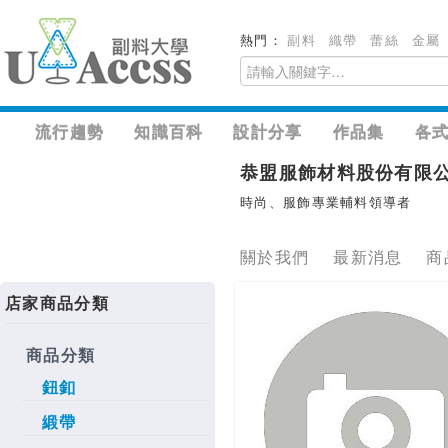
熱門：
副料
織帶
蕾絲
金屬
流行趨勢
知識百科
設計分享
作品集
各
恭盟服飾材料股份有限
時尚、服飾專業輔料領導者
關於我們
最新消息
商
店家商品分類
商品分類
鈕釦
緞帶