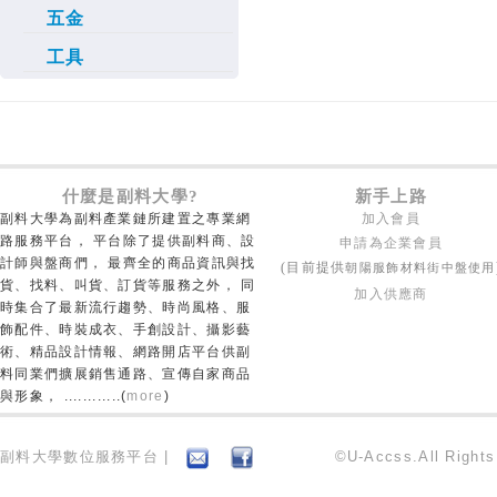
五金
工具
什麼是副料大學?
新手上路
副料大學為副料產業鏈所建置之專業網
加入會員
路服務平台， 平台除了提供副料商、設
申請為企業會員
計師與盤商們， 最齊全的商品資訊與找
朝陽服飾材料街中盤使用
(目前提供
貨、找料、叫貨、訂貨等服務之外， 同
加入供應商
時集合了最新流行趨勢、時尚風格、服
飾配件、時裝成衣、手創設計、攝影藝
術、精品設計情報、網路開店平台供副
料同業們擴展銷售通路、宣傳自家商品
與形象， ............(
more
)
副料大學數位服務平台 |
©U-Accss.All Right