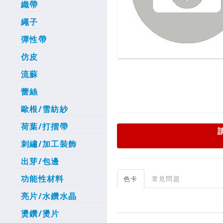
織帶
繩子
彈性帶
仿皮
流蘇
蕾絲
歐根/雪紡紗
荷葉/打摺帶
刺繡/加工裝飾
出芽/包邊
功能性材料
色卡
常見問題
亮片/水鑽水晶
燙鑽/燙片