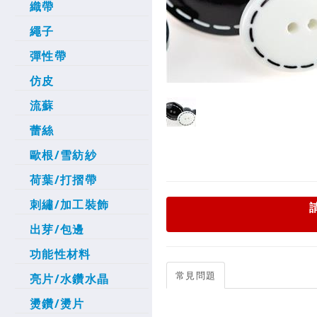
織帶
繩子
彈性帶
仿皮
流蘇
蕾絲
歐根/雪紡紗
荷葉/打摺帶
刺繡/加工裝飾
出芽/包邊
功能性材料
常見問題
亮片/水鑽水晶
燙鑽/燙片