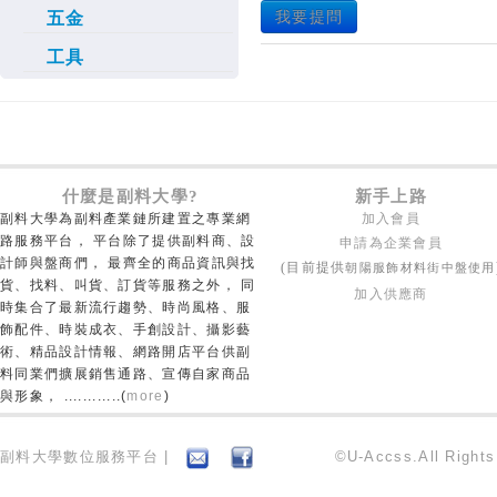
五金
我要提問
工具
什麼是副料大學?
新手上路
副料大學為副料產業鏈所建置之專業網
加入會員
路服務平台， 平台除了提供副料商、設
申請為企業會員
計師與盤商們， 最齊全的商品資訊與找
朝陽服飾材料街中盤使用
(目前提供
貨、找料、叫貨、訂貨等服務之外， 同
加入供應商
時集合了最新流行趨勢、時尚風格、服
飾配件、時裝成衣、手創設計、攝影藝
術、精品設計情報、網路開店平台供副
料同業們擴展銷售通路、宣傳自家商品
與形象， ............(
more
)
副料大學數位服務平台 |
©U-Accss.All Right