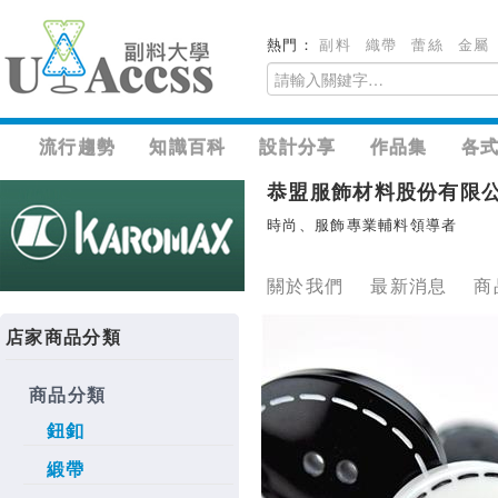
熱門：
副料
織帶
蕾絲
金屬
流行趨勢
知識百科
設計分享
作品集
各
恭盟服飾材料股份有限
時尚、服飾專業輔料領導者
關於我們
最新消息
商
店家商品分類
商品分類
鈕釦
緞帶