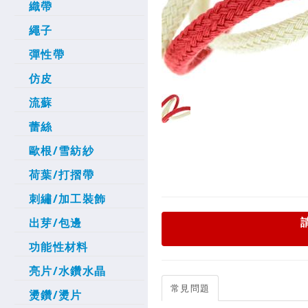
織帶
繩子
彈性帶
仿皮
流蘇
蕾絲
歐根/雪紡紗
荷葉/打摺帶
刺繡/加工裝飾
出芽/包邊
功能性材料
亮片/水鑽水晶
常見問題
燙鑽/燙片