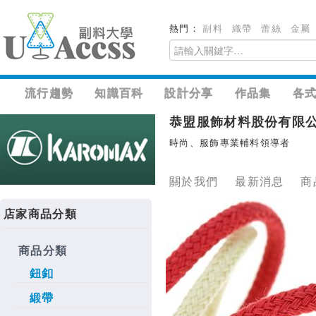
熱門：
副料
織帶
蕾絲
金屬
流行趨勢
知識百科
設計分享
作品集
各
恭盟服飾材料股份有限
時尚、服飾專業輔料領導者
關於我們
最新消息
商
店家商品分類
商品分類
鈕釦
緞帶