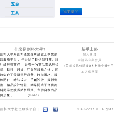
五金
我要提問
工具
什麼是副料大學?
新手上路
副料大學為副料產業鏈所建置之專業網
加入會員
路服務平台， 平台除了提供副料商、設
申請為企業會員
計師與盤商們， 最齊全的商品資訊與找
朝陽服飾材料街中盤使用
(目前提供
貨、找料、叫貨、訂貨等服務之外， 同
加入供應商
時集合了最新流行趨勢、時尚風格、服
飾配件、時裝成衣、手創設計、攝影藝
術、精品設計情報、網路開店平台供副
料同業們擴展銷售通路、宣傳自家商品
與形象， ............(
more
)
副料大學數位服務平台 |
©U-Accss.All Right