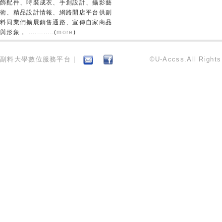
飾配件、時裝成衣、手創設計、攝影藝
術、精品設計情報、網路開店平台供副
料同業們擴展銷售通路、宣傳自家商品
與形象， ............(
more
)
副料大學數位服務平台 |
©U-Accss.All Right