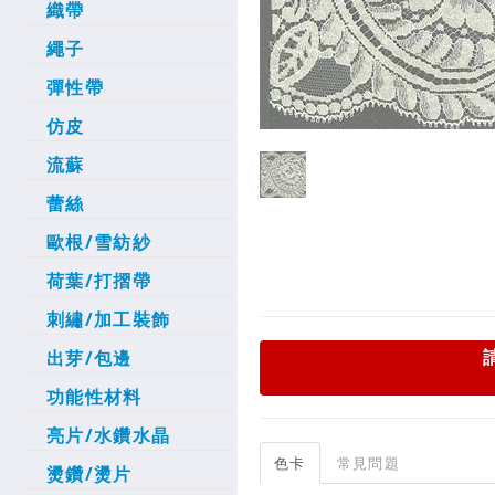
織帶
繩子
彈性帶
仿皮
流蘇
蕾絲
歐根/雪紡紗
荷葉/打摺帶
刺繡/加工裝飾
出芽/包邊
功能性材料
亮片/水鑽水晶
色卡
常見問題
燙鑽/燙片