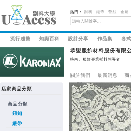
熱門：
副料
織帶
蕾絲
金屬
流行趨勢
知識百科
設計分享
作品集
各
恭盟服飾材料股份有限
時尚、服飾專業輔料領導者
關於我們
最新消息
商
店家商品分類
商品分類
鈕釦
緞帶