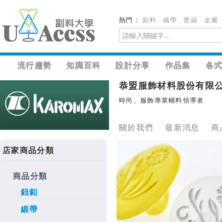
熱門：
副料
織帶
蕾絲
金屬
流行趨勢
知識百科
設計分享
作品集
各
恭盟服飾材料股份有限
時尚、服飾專業輔料領導者
關於我們
最新消息
商
店家商品分類
商品分類
鈕釦
緞帶