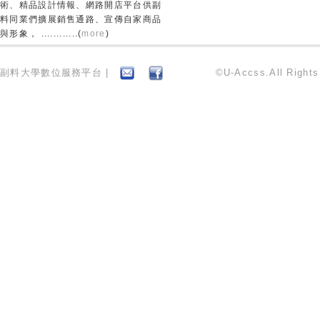
術、精品設計情報、網路開店平台供副
料同業們擴展銷售通路、宣傳自家商品
與形象， ............(
more
)
副料大學數位服務平台 |
©U-Accss.All Right