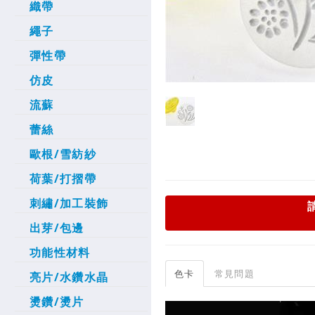
織帶
繩子
彈性帶
仿皮
流蘇
蕾絲
歐根/雪紡紗
荷葉/打摺帶
刺繡/加工裝飾
出芽/包邊
功能性材料
色卡
常見問題
亮片/水鑽水晶
燙鑽/燙片