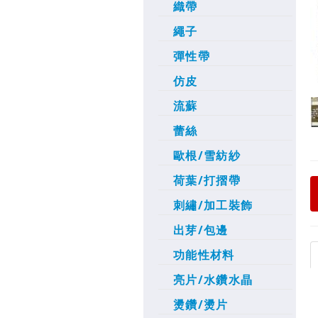
織帶
繩子
彈性帶
仿皮
流蘇
蕾絲
歐根/雪紡紗
荷葉/打摺帶
刺繡/加工裝飾
出芽/包邊
功能性材料
亮片/水鑽水晶
燙鑽/燙片