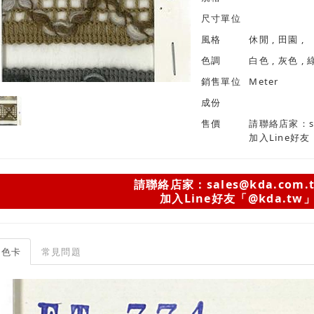
尺寸單位
風格
休閒 , 田園 ,
色調
銷售單位
Meter
成份
售價
請聯絡店家：sal
加入Line好友
請聯絡店家：sales@kda.com.
加入Line好友「@kda.tw
色卡
常見問題