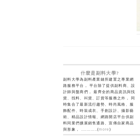
什麼是副料大學?
副料大學為副料產業鏈所建置之專業網
路服務平台， 平台除了提供副料商、設
計師與盤商們， 最齊全的商品資訊與找
貨、找料、叫貨、訂貨等服務之外， 同
時集合了最新流行趨勢、時尚風格、服
飾配件、時裝成衣、手創設計、攝影藝
術、精品設計情報、網路開店平台供副
料同業們擴展銷售通路、宣傳自家商品
與形象， ............(
more
)