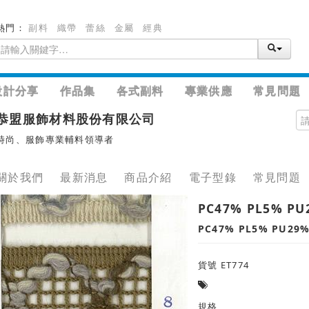
熱門：
副料
織帶
蕾絲
金屬
經典
設計分享
作品集
各式副料
專業供應
常見問題
恭盟服飾材料股份有限公司
時尚、服飾專業輔料領導者
關於我們
最新消息
商品介紹
電子型錄
常見問題
PC47% PL5% PU
PC47% PL5% PU29
貨號 ET774
規格