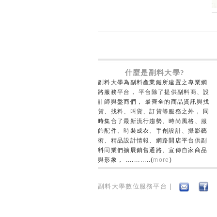
什麼是副料大學?
副料大學為副料產業鏈所建置之專業網
路服務平台， 平台除了提供副料商、設
計師與盤商們， 最齊全的商品資訊與找
貨、找料、叫貨、訂貨等服務之外， 同
時集合了最新流行趨勢、時尚風格、服
飾配件、時裝成衣、手創設計、攝影藝
術、精品設計情報、網路開店平台供副
料同業們擴展銷售通路、宣傳自家商品
與形象， ............(
more
)
副料大學數位服務平台 |