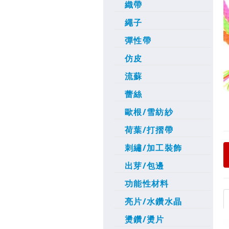
織帶
繩子
彈性帶
仿皮
流蘇
蕾絲
歐根/雪紡紗
荷葉/打摺帶
刺繡/加工裝飾
出芽/包邊
功能性材料
亮片/水鑽水晶
燙鑽/燙片