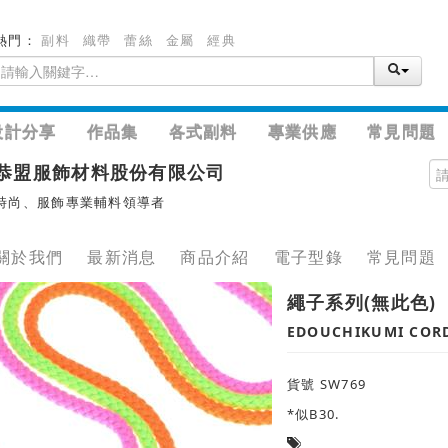
熱門：
副料
織帶
蕾絲
金屬
經典
設計分享
作品集
各式副料
專業供應
常見問題
恭盟服飾材料股份有限公司
時尚、服飾專業輔料領導者
關於我們
最新消息
商品介紹
電子型錄
常見問題
繩子系列(無此色)
EDOUCHIKUMI COR
貨號 SW769
*似B30.