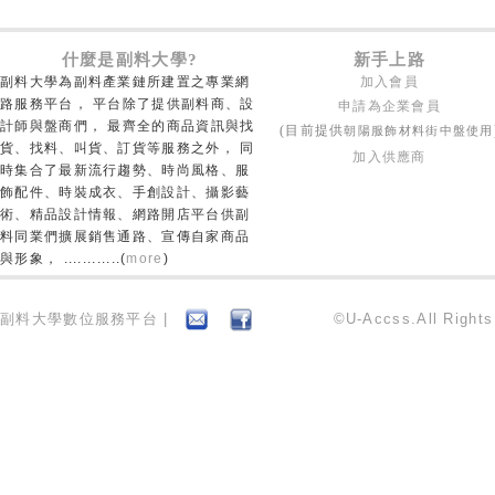
什麼是副料大學?
新手上路
副料大學為副料產業鏈所建置之專業網
加入會員
路服務平台， 平台除了提供副料商、設
申請為企業會員
計師與盤商們， 最齊全的商品資訊與找
朝陽服飾材料街中盤使用
(目前提供
貨、找料、叫貨、訂貨等服務之外， 同
加入供應商
時集合了最新流行趨勢、時尚風格、服
飾配件、時裝成衣、手創設計、攝影藝
術、精品設計情報、網路開店平台供副
料同業們擴展銷售通路、宣傳自家商品
與形象， ............(
more
)
副料大學數位服務平台 |
©U-Accss.All Right