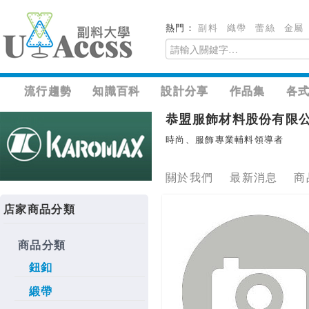
熱門：
副料
織帶
蕾絲
金屬
流行趨勢
知識百科
設計分享
作品集
各
恭盟服飾材料股份有限
時尚、服飾專業輔料領導者
關於我們
最新消息
商
店家商品分類
商品分類
鈕釦
緞帶