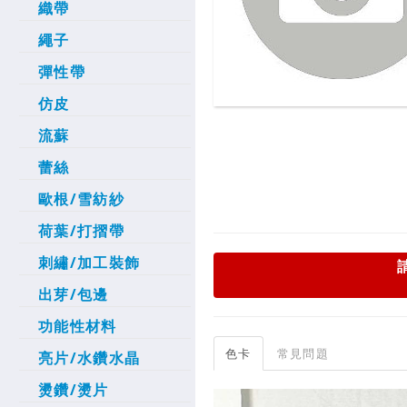
織帶
繩子
彈性帶
仿皮
流蘇
蕾絲
歐根/雪紡紗
荷葉/打摺帶
刺繡/加工裝飾
出芽/包邊
功能性材料
色卡
常見問題
亮片/水鑽水晶
燙鑽/燙片