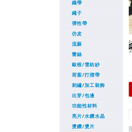
織帶
繩子
彈性帶
仿皮
流蘇
蕾絲
歐根/雪紡紗
荷葉/打摺帶
刺繡/加工裝飾
出芽/包邊
功能性材料
亮片/水鑽水晶
燙鑽/燙片