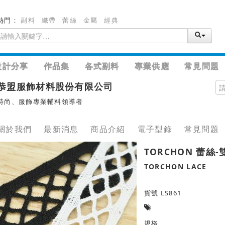
熱門：
副料
織帶
蕾絲
金屬
經典
設計分享
作品集
各式副料
專業供應
常見問題
恭盟服飾材料股份有限公司
時尚、服飾專業輔料領導者
關於我們
最新消息
商品介紹
電子型錄
常見問題
TORCHON 蕾絲-
TORCHON LACE
貨號 LS861
規格