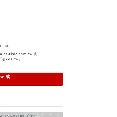
 100%
es@kda.com.tw
或
「@kda.tw」
tw
或
」