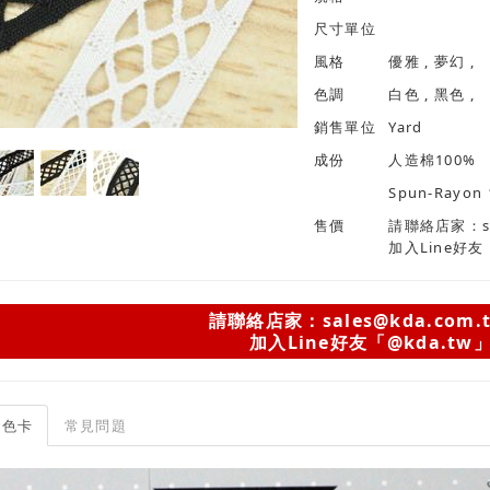
尺寸單位
風格
優雅 , 夢幻 ,
色調
白色 , 黑色 ,
銷售單位
Yard
成份
人造棉100%
Spun-Rayon
售價
請聯絡店家：sal
加入Line好友
請聯絡店家：sales@kda.com.
加入Line好友「@kda.tw
色卡
常見問題