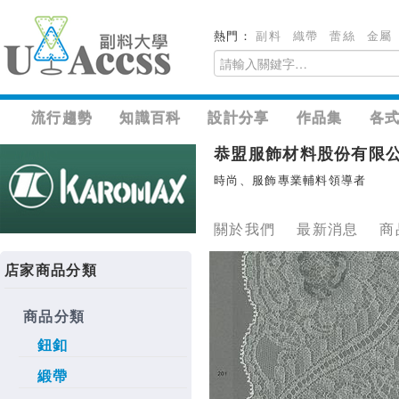
熱門：
副料
織帶
蕾絲
金屬
流行趨勢
知識百科
設計分享
作品集
各
恭盟服飾材料股份有限
時尚、服飾專業輔料領導者
關於我們
最新消息
商
店家商品分類
商品分類
鈕釦
緞帶