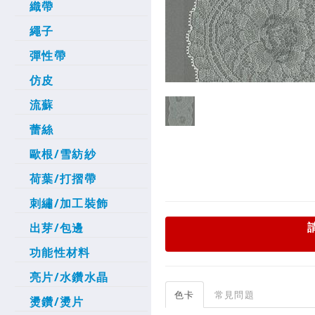
織帶
繩子
彈性帶
仿皮
流蘇
蕾絲
歐根/雪紡紗
荷葉/打摺帶
刺繡/加工裝飾
出芽/包邊
功能性材料
亮片/水鑽水晶
色卡
常見問題
燙鑽/燙片