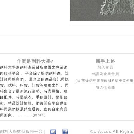
什麼是副料大學?
新手上路
副料大學為副料產業鏈所建置之專業網
加入會員
路服務平台， 平台除了提供副料商、設
申請為企業會員
計師與盤商們， 最齊全的商品資訊與找
朝陽服飾材料街中盤使用
(目前提供
貨、找料、叫貨、訂貨等服務之外， 同
加入供應商
時集合了最新流行趨勢、時尚風格、服
飾配件、時裝成衣、手創設計、攝影藝
術、精品設計情報、網路開店平台供副
料同業們擴展銷售通路、宣傳自家商品
與形象， ............(
more
)
副料大學數位服務平台 |
©U-Accss.All Right