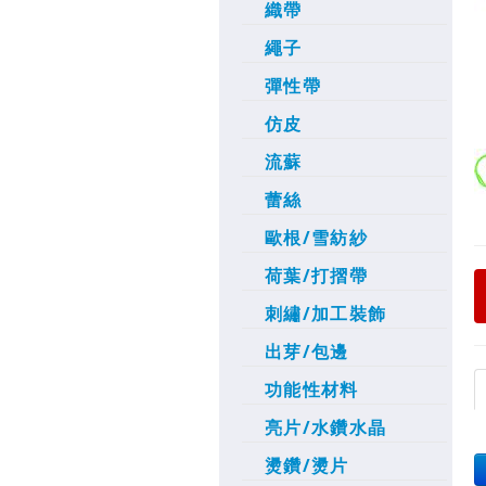
織帶
繩子
彈性帶
仿皮
流蘇
蕾絲
歐根/雪紡紗
荷葉/打摺帶
刺繡/加工裝飾
出芽/包邊
功能性材料
亮片/水鑽水晶
燙鑽/燙片