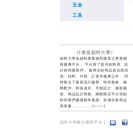
五金
工具
什麼是副料大學?
副料大學為副料產業鏈所建置之專業網
路服務平台， 平台除了提供副料商、設
計師與盤商們， 最齊全的商品資訊與找
貨、找料、叫貨、訂貨等服務之外， 同
時集合了最新流行趨勢、時尚風格、服
飾配件、時裝成衣、手創設計、攝影藝
術、精品設計情報、網路開店平台供副
料同業們擴展銷售通路、宣傳自家商品
與形象， ............(
more
)
副料大學數位服務平台 |