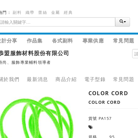
熱門：
副料
織帶
蕾絲
金屬
經典
設計分享
作品集
各式副料
專業供應
常見問題
恭盟服飾材料股份有限公司
時尚、服飾專業輔料領導者
關於我們
最新消息
商品介紹
電子型錄
常見問題
COLOR CORD
COLOR CORD
貨號 PA157
規格
95