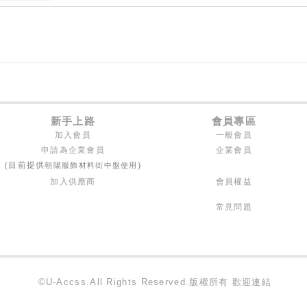
新手上路
會員專區
加入會員
一般會員
申請為企業會員
企業會員
朝陽服飾材料街中盤使用
(目前提供
)
加入供應商
會員權益
常見問題
©U-Accss.All Rights Reserved.版權所有 歡迎連結