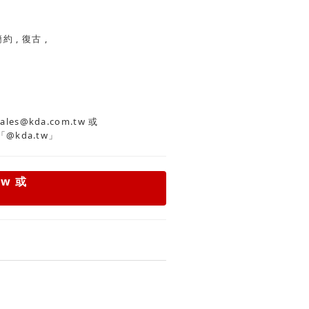
經典 , 功能 , 簡約 , 復古 ,
es@kda.com.tw
或
「@kda.tw」
tw
或
」