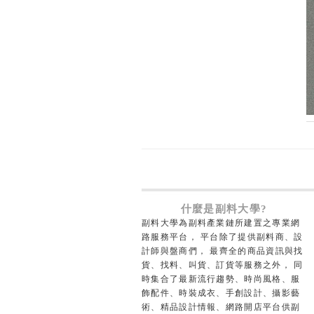
什麼是副料大學?
副料大學為副料產業鏈所建置之專業網
路服務平台， 平台除了提供副料商、設
計師與盤商們， 最齊全的商品資訊與找
貨、找料、叫貨、訂貨等服務之外， 同
時集合了最新流行趨勢、時尚風格、服
飾配件、時裝成衣、手創設計、攝影藝
術、精品設計情報、網路開店平台供副