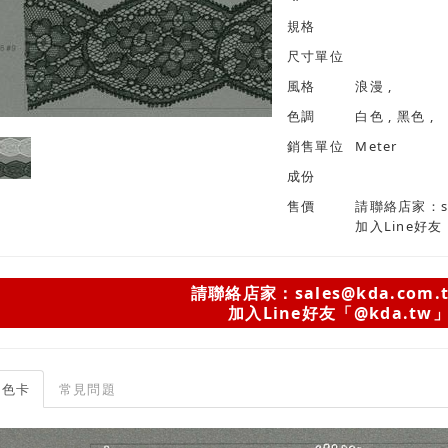
規格
尺寸單位
風格
浪漫 ,
色調
白色 , 黑色 ,
銷售單位
Meter
成份
售價
請聯絡店家：sal
加入Line好友
請聯絡店家：sales@kda.com.
加入Line好友「@kda.tw
色卡
常見問題