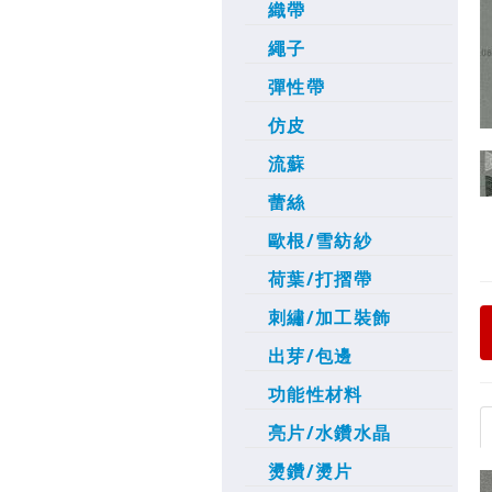
織帶
繩子
彈性帶
仿皮
流蘇
蕾絲
歐根/雪紡紗
荷葉/打摺帶
刺繡/加工裝飾
出芽/包邊
功能性材料
亮片/水鑽水晶
燙鑽/燙片