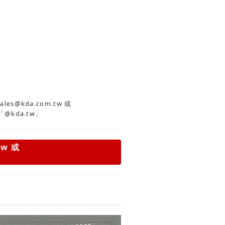
es@kda.com.tw
或
「@kda.tw」
tw
或
」