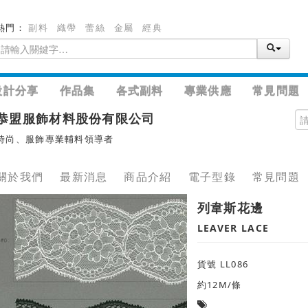
熱門：
副料
織帶
蕾絲
金屬
經典
設計分享
作品集
各式副料
專業供應
常見問題
恭盟服飾材料股份有限公司
時尚、服飾專業輔料領導者
關於我們
最新消息
商品介紹
電子型錄
常見問題
列韋斯花邊
LEAVER LACE
貨號 LL086
約12M/條