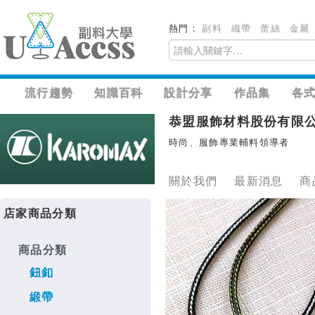
熱門：
副料
織帶
蕾絲
金屬
流行趨勢
知識百科
設計分享
作品集
各
恭盟服飾材料股份有限
時尚、服飾專業輔料領導者
關於我們
最新消息
商
店家商品分類
商品分類
鈕釦
緞帶