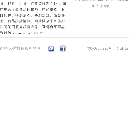
貨、找料、叫貨、訂貨等服務之外， 同
加入供應商
時集合了最新流行趨勢、時尚風格、服
飾配件、時裝成衣、手創設計、攝影藝
術、精品設計情報、網路開店平台供副
料同業們擴展銷售通路、宣傳自家商品
與形象， ............(
more
)
副料大學數位服務平台 |
©U-Accss.All Right