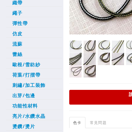
織帶
繩子
彈性帶
仿皮
流蘇
蕾絲
歐根/雪紡紗
荷葉/打摺帶
刺繡/加工裝飾
出芽/包邊
功能性材料
亮片/水鑽水晶
色卡
常見問題
燙鑽/燙片