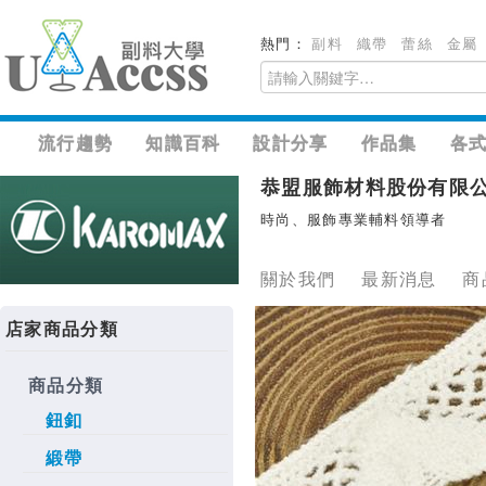
熱門：
副料
織帶
蕾絲
金屬
流行趨勢
知識百科
設計分享
作品集
各
恭盟服飾材料股份有限
時尚、服飾專業輔料領導者
關於我們
最新消息
商
店家商品分類
商品分類
鈕釦
緞帶