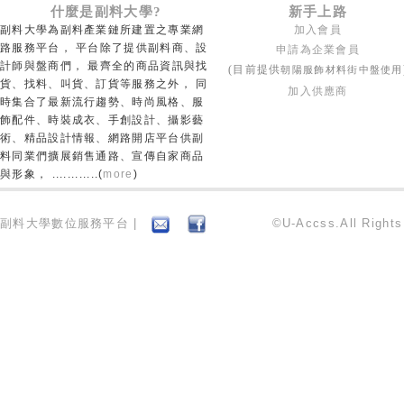
什麼是副料大學?
新手上路
副料大學為副料產業鏈所建置之專業網
加入會員
路服務平台， 平台除了提供副料商、設
申請為企業會員
計師與盤商們， 最齊全的商品資訊與找
朝陽服飾材料街中盤使用
(目前提供
貨、找料、叫貨、訂貨等服務之外， 同
加入供應商
時集合了最新流行趨勢、時尚風格、服
飾配件、時裝成衣、手創設計、攝影藝
術、精品設計情報、網路開店平台供副
料同業們擴展銷售通路、宣傳自家商品
與形象， ............(
more
)
副料大學數位服務平台 |
©U-Accss.All Right