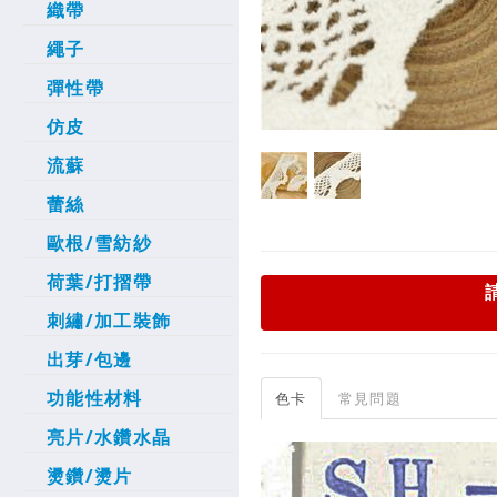
織帶
繩子
彈性帶
仿皮
流蘇
蕾絲
歐根/雪紡紗
荷葉/打摺帶
刺繡/加工裝飾
出芽/包邊
功能性材料
色卡
常見問題
亮片/水鑽水晶
燙鑽/燙片