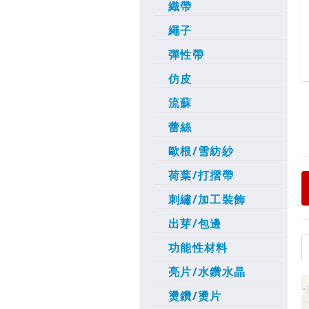
織帶
繩子
彈性帶
仿皮
流蘇
蕾絲
歐根/雪紡紗
荷葉/打摺帶
刺繡/加工裝飾
出芽/包邊
功能性材料
亮片/水鑽水晶
燙鑽/燙片