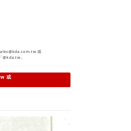
es@kda.com.tw
或
「@kda.tw」
tw
或
」