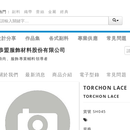
熱門：
副料
織帶
蕾絲
金屬
經典
設計分享
作品集
各式副料
專業供應
常見問題
恭盟服飾材料股份有限公司
時尚、服飾專業輔料領導者
關於我們
最新消息
商品介紹
電子型錄
常見問題
TORCHON LACE
TORCHON LACE
貨號 SH045
規格