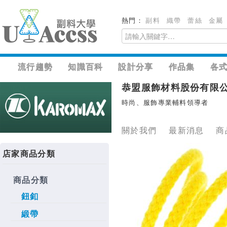
熱門：
副料
織帶
蕾絲
金屬
流行趨勢
知識百科
設計分享
作品集
各
恭盟服飾材料股份有限
時尚、服飾專業輔料領導者
關於我們
最新消息
商
店家商品分類
商品分類
鈕釦
緞帶