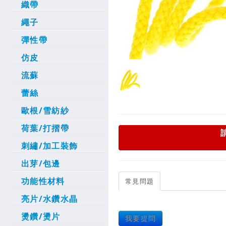
織帶
繩子
彈性帶
仿皮
流蘇
蕾絲
歐根/雪紡紗
荷葉/打摺帶
刺繡/加工裝飾
出芽/包邊
功能性材料
常見問題
亮片/水鑽水晶
燙鑽/燙片
我要提問