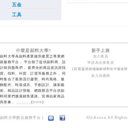
五金
工具
什麼是副料大學?
新手上路
副料大學為副料產業鏈所建置之專業網
加入會員
路服務平台， 平台除了提供副料商、設
申請為企業會員
計師與盤商們， 最齊全的商品資訊與找
朝陽服飾材料街中盤使用
(目前提供
貨、找料、叫貨、訂貨等服務之外， 同
加入供應商
時集合了最新流行趨勢、時尚風格、服
飾配件、時裝成衣、手創設計、攝影藝
術、精品設計情報、網路開店平台供副
料同業們擴展銷售通路、宣傳自家商品
與形象， ............(
more
)
副料大學數位服務平台 |
©U-Accss.All Right