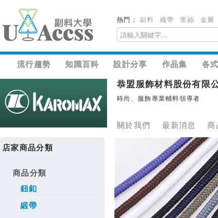
熱門：
副料
織帶
蕾絲
金屬
流行趨勢
知識百科
設計分享
作品集
各
恭盟服飾材料股份有限
時尚、服飾專業輔料領導者
關於我們
最新消息
商
店家商品分類
商品分類
鈕釦
緞帶