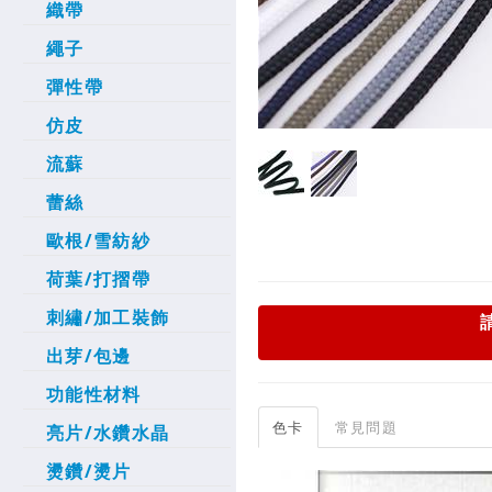
織帶
繩子
彈性帶
仿皮
流蘇
蕾絲
歐根/雪紡紗
荷葉/打摺帶
刺繡/加工裝飾
出芽/包邊
功能性材料
色卡
常見問題
亮片/水鑽水晶
燙鑽/燙片