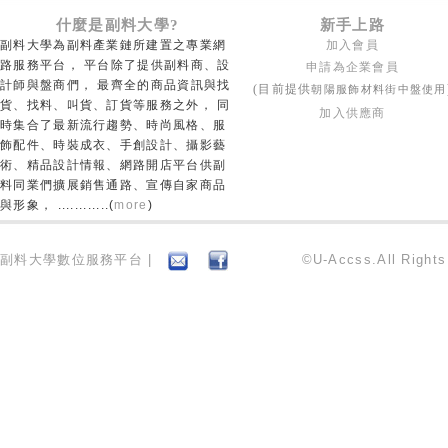
什麼是副料大學?
新手上路
副料大學為副料產業鏈所建置之專業網
加入會員
路服務平台， 平台除了提供副料商、設
申請為企業會員
計師與盤商們， 最齊全的商品資訊與找
朝陽服飾材料街中盤使用
(目前提供
貨、找料、叫貨、訂貨等服務之外， 同
加入供應商
時集合了最新流行趨勢、時尚風格、服
飾配件、時裝成衣、手創設計、攝影藝
術、精品設計情報、網路開店平台供副
料同業們擴展銷售通路、宣傳自家商品
與形象， ............(
more
)
副料大學數位服務平台 |
©U-Accss.All Right