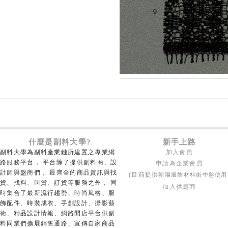
什麼是副料大學?
新手上路
副料大學為副料產業鏈所建置之專業網
加入會員
路服務平台， 平台除了提供副料商、設
申請為企業會員
計師與盤商們， 最齊全的商品資訊與找
朝陽服飾材料街中盤使用
(目前提供
貨、找料、叫貨、訂貨等服務之外， 同
加入供應商
時集合了最新流行趨勢、時尚風格、服
飾配件、時裝成衣、手創設計、攝影藝
術、精品設計情報、網路開店平台供副
料同業們擴展銷售通路、宣傳自家商品