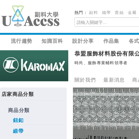
熱門：
副料
織帶
蕾絲
金屬
流行趨勢
知識百科
設計分享
作品集
各
恭盟服飾材料股份有限
時尚、服飾專業輔料領導者
關於我們
最新消息
商
店家商品分類
商品分類
鈕釦
緞帶