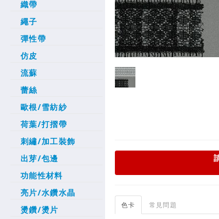
織帶
繩子
彈性帶
仿皮
流蘇
蕾絲
歐根/雪紡紗
荷葉/打摺帶
刺繡/加工裝飾
出芽/包邊
功能性材料
亮片/水鑽水晶
色卡
常見問題
燙鑽/燙片