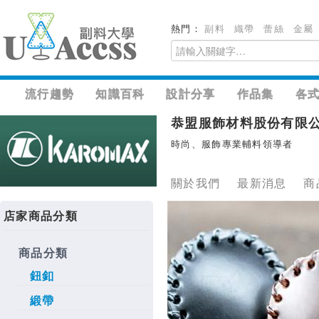
熱門：
副料
織帶
蕾絲
金屬
流行趨勢
知識百科
設計分享
作品集
各
恭盟服飾材料股份有限
時尚、服飾專業輔料領導者
關於我們
最新消息
商
店家商品分類
商品分類
鈕釦
緞帶