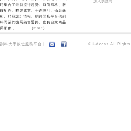
加入供應商
時集合了最新流行趨勢、時尚風格、服
飾配件、時裝成衣、手創設計、攝影藝
術、精品設計情報、網路開店平台供副
料同業們擴展銷售通路、宣傳自家商品
與形象， ............(
more
)
副料大學數位服務平台 |
©U-Accss.All Right