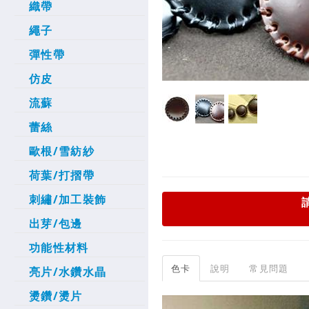
織帶
繩子
彈性帶
仿皮
流蘇
蕾絲
歐根/雪紡紗
荷葉/打摺帶
刺繡/加工裝飾
出芽/包邊
功能性材料
色卡
說明
常見問題
亮片/水鑽水晶
燙鑽/燙片